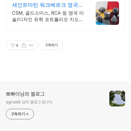
세인트마틴 워크베르크 영국
아트&디자인 전문교육원
CSM, 골드스미스, RCA 등 영국 미
술/디자인 유학 포트폴리오 지도
전문.
6
구독하기
뽀빠이님의 블로그
agirael8 님의 블로그 입니다.
구독하기