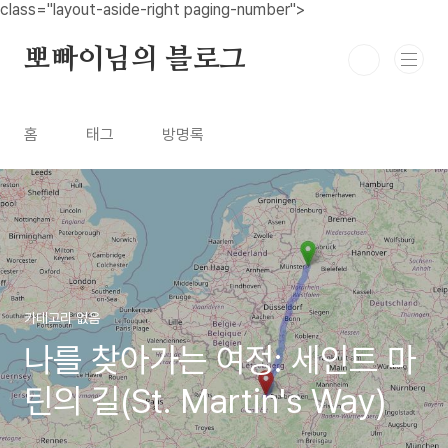
본문 바로가기
class="layout-aside-right paging-number">
뽀빠이님의 블로그
홈
태그
방명록
카테고리 없음
나를 찾아가는 여정: 세인트 마
틴의 길(St. Martin's Way)