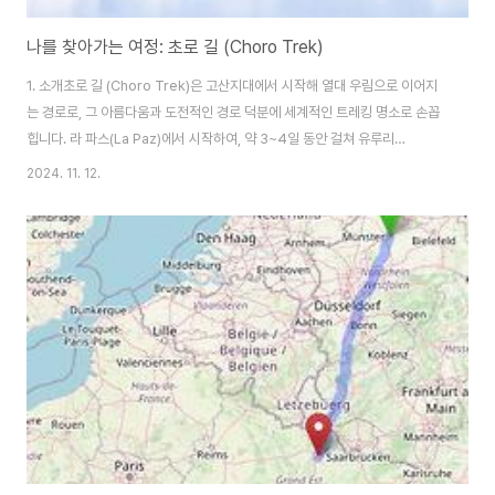
나를 찾아가는 여정: 초로 길 (Choro Trek)
1. 소개초로 길 (Choro Trek)은 고산지대에서 시작해 열대 우림으로 이어지
는 경로로, 그 아름다움과 도전적인 경로 덕분에 세계적인 트레킹 명소로 손꼽
힙니다. 라 파스(La Paz)에서 시작하여, 약 3~4일 동안 걸쳐 유루리
(Yungas) 지역에 위치한 아스날타(Asnalta)로 하산하는 코스로, 이 트레킹은
2024. 11. 12.
고산지대에서 열대 우림까지의 자연환경을 체험할 수 있는 독특한 경험을 제공
하며, 트레커들에게 다양한 자연경관과 함께 체력과 정신력을 시험할 수 있는
기회를 줍니다.2. 역사2-1. 잉카 제국의 주요 교통로초로 길은 잉카 제국의 중
요한 교통망 중 하나로, 제국의 수도였던 쿠스코(Cuzco)에서부터 볼리비아와
페루의 접경 지역까지 이어지는 도로망의 일부였습니다. 잉카 제국은 고산지대
와 열대 우..