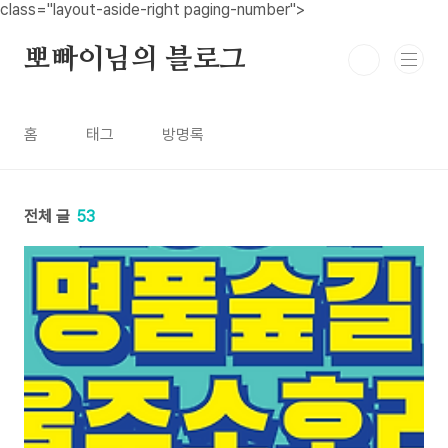
본문 바로가기
class="layout-aside-right paging-number">
뽀빠이님의 블로그
홈
태그
방명록
전체 글
53